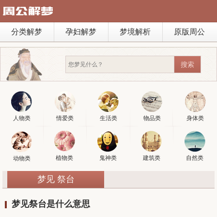
分类解梦
孕妇解梦
梦境解析
原版周公
人物类
情爱类
生活类
物品类
身体类
植物类
鬼神类
建筑类
自然类
动物类
梦见 祭台
梦见祭台是什么意思