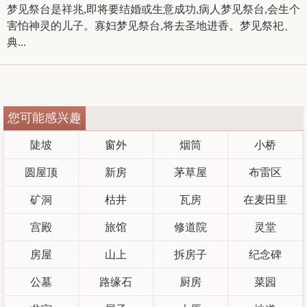
梦见祭台是祥兆,即将要结婚或生意成功,病人梦见祭台,会生个
害怕神灵的儿子。寡妇梦见祭台,将去圣地进香。梦见祭祀、
典...
您可能感兴趣
陡坡
窗外
烟筒
小桥
圆屋顶
新房
茅草屋
布雷区
矿洞
枯井
瓦房
在麦田里
宫殿
旅馆
修道院
灵堂
房屋
山上
拆房子
纪念碑
公墓
路缘石
厨房
菜园