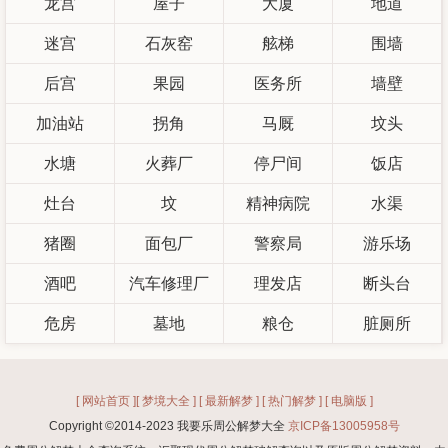
龙宫
屋子
大厦
地道
迷宫
石灰窑
舷梯
围墙
后宫
果园
医务所
墙壁
加油站
拐角
马厩
坟头
水塘
火葬厂
停尸间
饭店
灶台
坟
精神病院
水渠
猪圈
面包厂
警察局
游乐场
酒吧
汽车修理厂
理发店
断头台
危房
墓地
粮仓
脏厕所
[ 网站首页 ]
[ 梦境大全 ]
[ 最新解梦 ]
[ 热门解梦 ]
[ 电脑版 ]
Copyright ©2014-2023 我要乐周公解梦大全
京ICP备13005958号