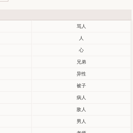
骂人
人
心
兄弟
异性
被子
病人
敌人
男人