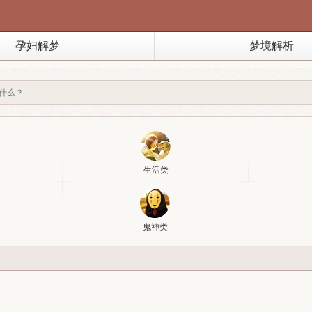
孕妇解梦
梦境解析
生活类
鬼神类