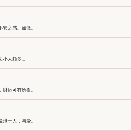
之感。如做...
人颇多...
运可有所提...
于人，与爱...