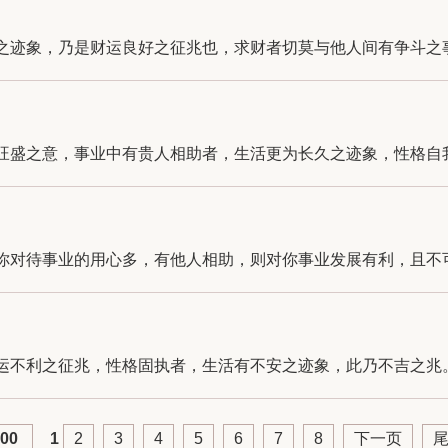
迹象，乃是财运良好之征兆也，求财者切莫与他人间有争斗之事，
盛之意，事业中有贵人相助者，生活更为长久之迹象，性格自我之
对待事业的用心多，有他人相助，则对你事业发展有利，且不可一
不利之征兆，性格固执者，生活有不安之迹象，此乃不吉之兆。如
00
1
2
3
4
5
6
7
8
下一页