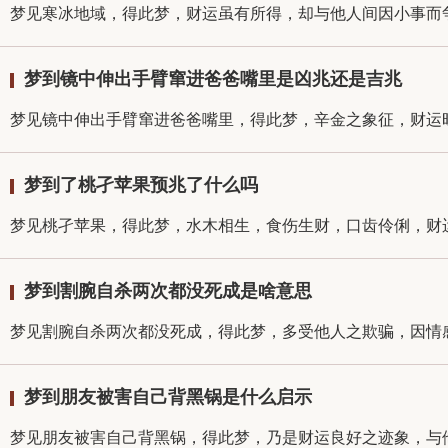
梦见寒冰地域，得此梦，财运虽有所得，却与他人间因小事而争
梦到镜中伸出手臂窜进爸爸嘴里是凶兆还是吉兆
梦见镜中伸出手臂窜进爸爸嘴里，得此梦，辛金之象征，财运旺
梦到了桃孑苹果预兆了什么吗
梦见桃孑苹果，得此梦，水木相生，食伤生财，口齿伶俐，财运
梦到割腕自杀两次都没死成是啥意思
梦见割腕自杀两次都没死成，得此梦，多受他人之欺骗，因情感
梦到朋友被害自己背黑锅是什么启示
梦见朋友被害自己背黑锅，得此梦，乃是财运良好之迹象，与他