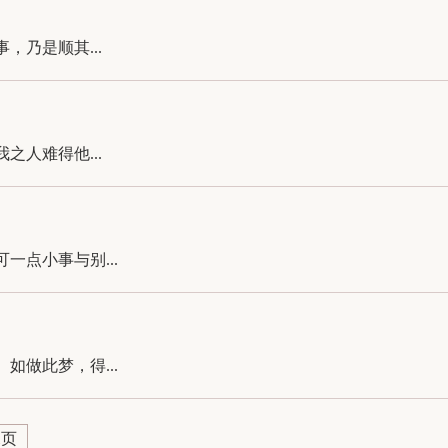
乃是顺其...
人难得他...
点小事与别...
做此梦，得...
尾页