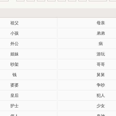
祖父
母亲
小孩
弟弟
外公
病
姐妹
游玩
吵架
哥哥
钱
舅舅
婆婆
争吵
皇后
犯人
护士
少女