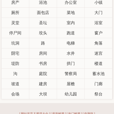
房产
浴池
办公室
小镇
厕所
面包店
菜地
大门
灵堂
圣坛
室内
浴室
停尸间
坟头
跑道
窗户
坑洞
路
电梯
角落
阴宅
房间
水井
迷宫
堤防
书房
拱门
楼道
沟
庭院
警察局
蓄水池
坡道
建房
屋檐
门廊
会场
大坝
幼儿园
祭台
[ 网站首页 ]
[ 梦境大全 ]
[ 最新解梦 ]
[ 热门解梦 ]
[ 电脑版 ]