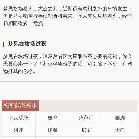
梦见坟场着火，大吉之兆，近期虽有意料之外的事情发生，
但是只要稳重行事便能否极泰来。商人梦见坟场着火，经营
初期阻碍多，亏损...
梦见在坟场过夜
梦见在坟场过夜，暗示梦者因为应酬有不必要的花销，你今
天要心疼一下了！和伙伴凑份子的话，可以省下不少。有购
物打算的你今...
您可能感兴趣
杀人现场
走廊
火葬厂
画廊
河岸
楼阁
房梁
大门