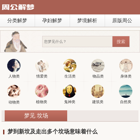
分类解梦
孕妇解梦
梦境解析
原版周公
人物类
情爱类
生活类
物品类
身体类
植物类
鬼神类
建筑类
自然类
动物类
梦见 坟场
梦到新坟及走出多个坟场意味着什么