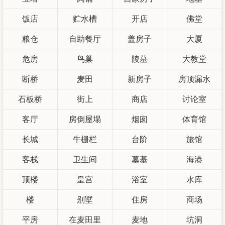
饭店
贮水槽
开店
佛堂
粮仓
自助餐厅
盖房子
大厦
危房
鸟巢
陵墓
大教堂
断桥
麦田
新房子
房顶漏水
石板桥
街上
商店
讨论室
客厅
房倒屋塌
烟囱
体育馆
长城
牛栅栏
台阶
旅馆
客栈
卫生间
墓基
海港
顶楼
皇宫
浴室
水库
楼
别墅
住房
商场
平房
在麦田里
麦地
坑洞