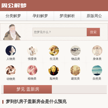
分类解梦
孕妇解梦
梦境解析
原版周公
人物类
情爱类
生活类
物品类
身体类
植物类
鬼神类
建筑类
自然类
动物类
梦见 盖新房
梦到扒房子盖新房会是什么预兆