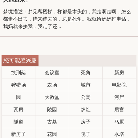
梦境描述：梦见爬楼梯，梯都是木头的，我走啊走啊，怎么
都走不出去，绕来绕去的，总是死角。我就给妈妈打电话，
我妈就来接我，我走了还...
您可能感兴趣
绞刑架
会议室
死角
新房
狩猎场
农场
城市
电影院
园
大教堂
公寓
河岸
瓦房
陵园
炉灶
后宫
隧道
古墓
房子
马厩
新房子
花园
院子
水塔