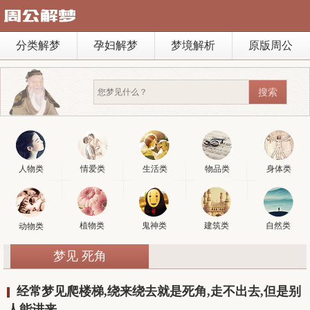
分类解梦
孕妇解梦
梦境解析
原版周公
人物类
情爱类
生活类
物品类
身体类
植物类
鬼神类
建筑类
自然类
动物类
梦见 死角
经常梦见爬楼梯,绕来绕去就是死角,走不出去,但是别
人能进来。