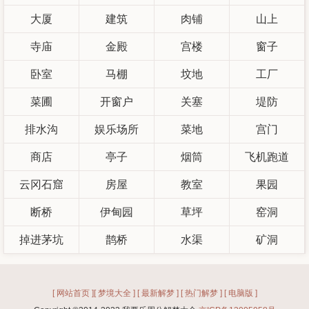
大厦
建筑
肉铺
山上
寺庙
金殿
宫楼
窗子
卧室
马棚
坟地
工厂
菜圃
开窗户
关塞
堤防
排水沟
娱乐场所
菜地
宫门
商店
亭子
烟筒
飞机跑道
云冈石窟
房屋
教室
果园
断桥
伊甸园
草坪
窑洞
掉进茅坑
鹊桥
水渠
矿洞
[ 网站首页 ]
[ 梦境大全 ]
[ 最新解梦 ]
[ 热门解梦 ]
[ 电脑版 ]