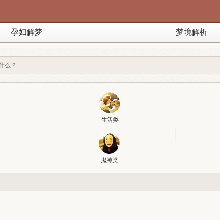
孕妇解梦
梦境解析
生活类
鬼神类