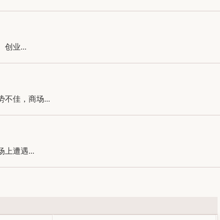
业...
佳，商场...
遭遇...