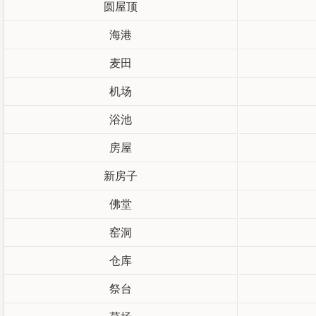
圆屋顶
海港
麦田
机场
浴池
房屋
新房子
佛堂
窑洞
仓库
祭台