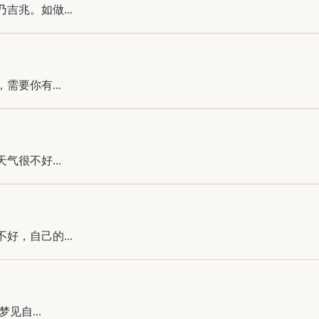
兆。如做...
要你有...
很不好...
，自己的...
自...