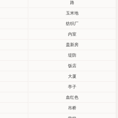
路
玉米地
纺织厂
内室
盖新房
堤防
饭店
大厦
亭子
血红色
吊桥