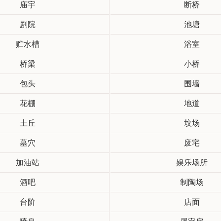
庙宇
断桥
剧院
池塘
贮水槽
浴室
桥梁
小桥
包头
围墙
花棚
地道
土丘
坟场
墓穴
废宅
加油站
娱乐场所
酒吧
制陶场
台阶
店面