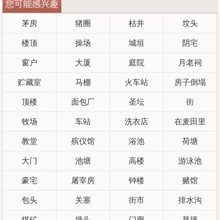
您可能感兴趣
茅房
猪圈
枯井
坟头
楼顶
操场
城垣
阴宅
窗户
大厦
庭院
月老祠
贮藏室
马棚
火车站
房子倒塌
顶楼
面包厂
圣坛
街
牧场
车站
洗衣店
在麦田里
教堂
殡仪馆
浴池
荷塘
大门
池塘
高楼
游泳池
豪宅
屠宰房
钟楼
赌馆
包头
关塞
街市
排水沟
煤矿
墙头
门廊
草坪