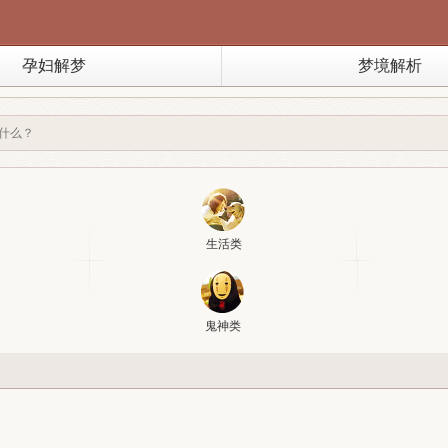
孕妇解梦
梦境解析
生活类
鬼神类