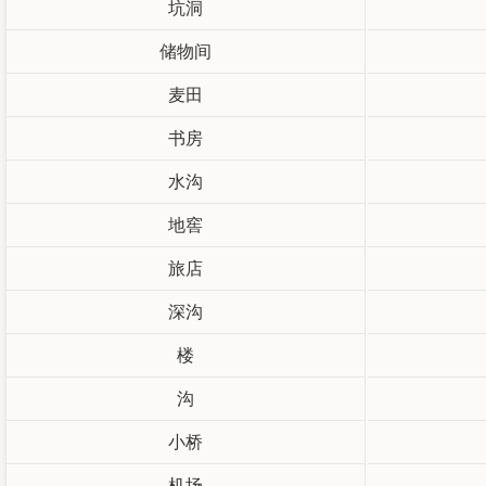
坑洞
储物间
麦田
书房
水沟
地窖
旅店
深沟
楼
沟
小桥
机场