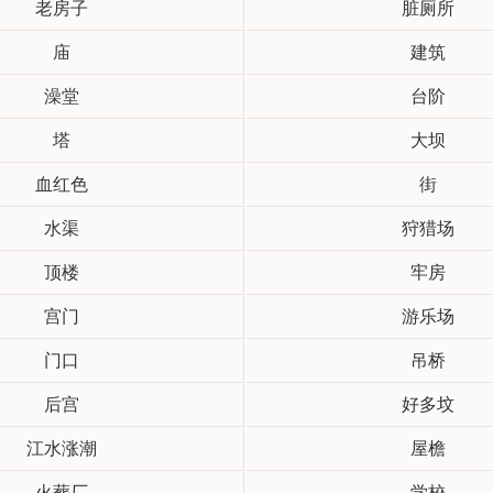
老房子
脏厕所
庙
建筑
澡堂
台阶
塔
大坝
血红色
街
水渠
狩猎场
顶楼
牢房
宫门
游乐场
门口
吊桥
后宫
好多坟
江水涨潮
屋檐
火葬厂
学校