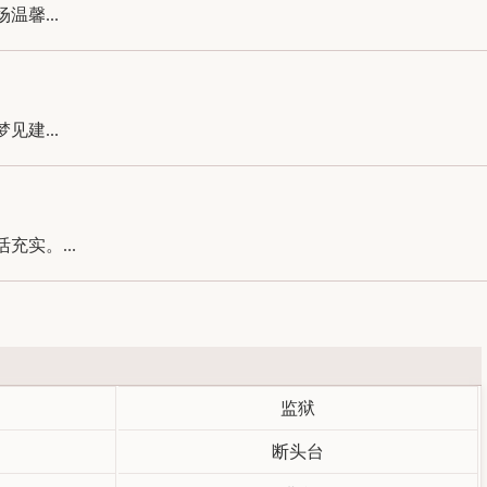
馨...
建...
实。...
监狱
断头台