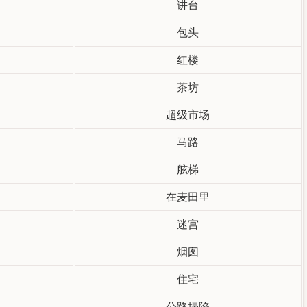
讲台
包头
红楼
茶坊
超级市场
马路
舷梯
在麦田里
迷宫
烟囱
住宅
公路塌陷