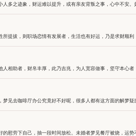
人多之迹象，财运难以提升，或有亲友背叛之事，心中不安。如做
所提拔，则职场恋情有发展者，生活也有好运，乃是求财顺利，双
人相助者，财帛丰厚，此乃吉兆，为人宽容做事，坚守本心者，多
梦见去咖啡厅办公究竟好不好呢，很多人都有这方面的解梦疑惑，
的慰劳下自己，抽一段时间放松。未婚者梦见餐厅被烧，运势不佳