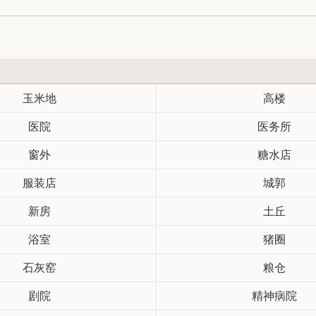
玉米地
高楼
医院
医务所
窗外
糖水店
服装店
城郭
新房
土丘
浴室
猪圈
石灰窑
粮仓
剧院
精神病院