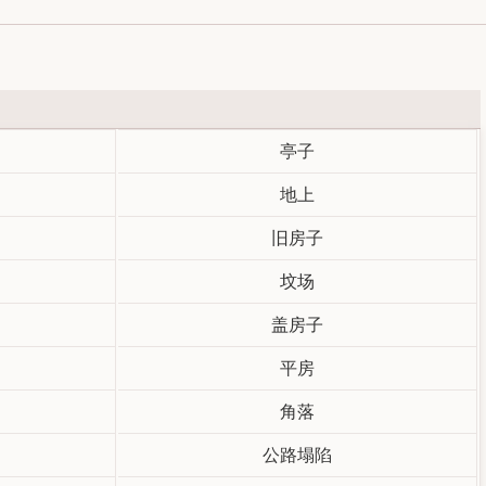
亭子
地上
旧房子
坟场
盖房子
平房
角落
公路塌陷