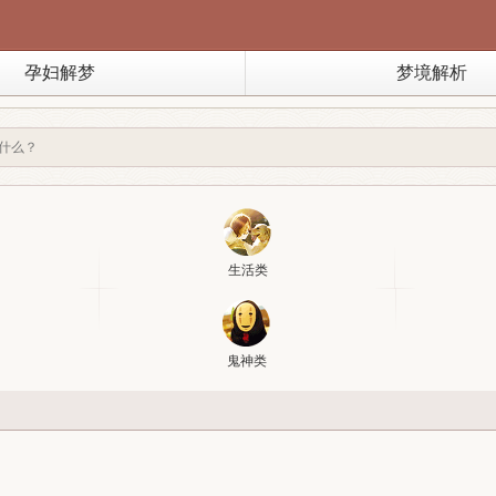
孕妇解梦
梦境解析
生活类
鬼神类