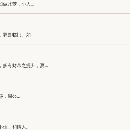
此梦，小人...
喜临门。如...
有财帛之提升，夏...
周公...
，和情人...