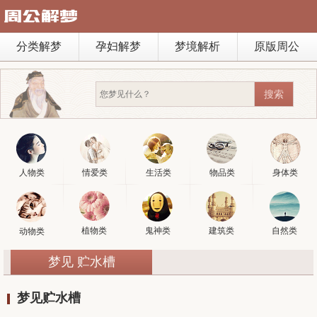
分类解梦
孕妇解梦
梦境解析
原版周公
人物类
情爱类
生活类
物品类
身体类
植物类
鬼神类
建筑类
自然类
动物类
梦见 贮水槽
梦见贮水槽