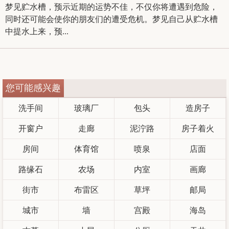
梦见贮水槽，预示近期的运势不佳，不仅你将遭遇到危险，
同时还可能会使你的朋友们的遭受危机。梦见自己从贮水槽
中提水上来，预...
您可能感兴趣
洗手间
玻璃厂
包头
造房子
开窗户
走廊
泥泞路
房子着火
房间
体育馆
喷泉
店面
路缘石
农场
内室
画廊
街市
布雷区
草坪
邮局
城市
墙
宫殿
海岛