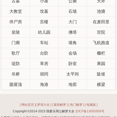
古墓
小屋
公厕
天井
大教堂
坟墓
石墙
池塘
停尸房
宫楼
大门
在麦田里
皇陵
幼儿园
佛塔
宫院
门廊
车站
墙角
飞机跑道
歌厅
台阶
会场
栅栏
堤防
草房
卧室
果园
吊桥
胡同
太平间
陡坡
圆屋顶
海港
地窖
横梁
[ 网站首页 ]
[ 梦境大全 ]
[ 最新解梦 ]
[ 热门解梦 ]
[ 电脑版 ]
Copyright ©2014-2023 我要乐周公解梦大全
京ICP备13005958号