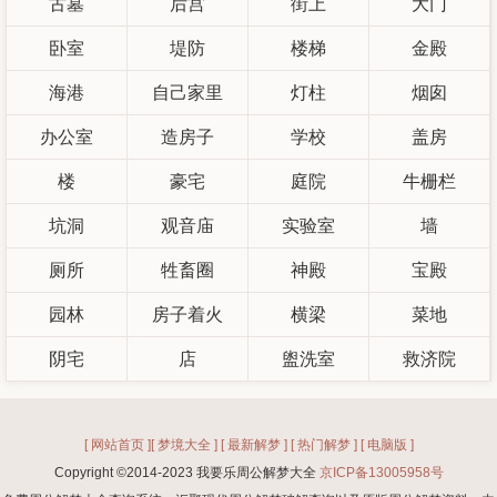
古墓
后宫
街上
大门
卧室
堤防
楼梯
金殿
海港
自己家里
灯柱
烟囱
办公室
造房子
学校
盖房
楼
豪宅
庭院
牛栅栏
坑洞
观音庙
实验室
墙
厕所
牲畜圈
神殿
宝殿
园林
房子着火
横梁
菜地
阴宅
店
盥洗室
救济院
[ 网站首页 ]
[ 梦境大全 ]
[ 最新解梦 ]
[ 热门解梦 ]
[ 电脑版 ]
Copyright ©2014-2023 我要乐周公解梦大全
京ICP备13005958号