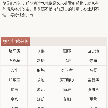
梦见乱坟岗，近期的运气就像是久未处置的秽物，就像有一
阵清风将其吹走。目前还不是向前迈步的时期，欲速则不
达，等待机会。出...
您可能感兴趣
屠宰房
水渠
画廊
游泳池
石板桥
新房
书房
寺庙
监牢
船坞
会议室
马厩
贮藏室
坟地
房顶漏水
盖新庙
楼房
屋瓦
婚房
脏厕所
皇宫
煤矿
花棚
军营