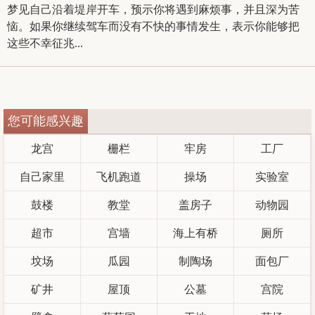
梦见自己沿着堤岸开车，预示你将遇到麻烦事，并且深为苦
恼。如果你继续驾车而没有不快的事情发生，表示你能够把
这些不幸征兆...
您可能感兴趣
龙宫
栅栏
牢房
工厂
自己家里
飞机跑道
操场
实验室
鼓楼
教堂
盖房子
动物园
超市
宫墙
海上有桥
厕所
坟场
瓜园
制陶场
面包厂
矿井
屋顶
公墓
宫院