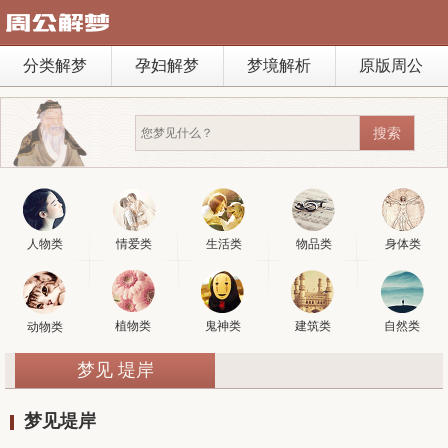
分类解梦
孕妇解梦
梦境解析
原版周公
人物类
情爱类
生活类
物品类
身体类
植物类
鬼神类
建筑类
自然类
动物类
梦见 堤岸
梦见堤岸