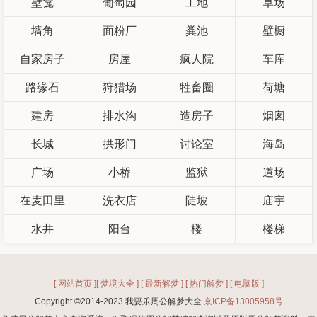
壁龛
葡萄园
工地
草场
墙角
面粉厂
粪池
壁橱
自家房子
房屋
疯人院
车库
路缘石
狩猎场
牲畜圈
荷塘
建房
排水沟
造房子
烟囱
长城
拱形门
讨论室
海岛
广场
小桥
监狱
道场
在麦田里
洗衣店
陡坡
庙宇
水井
阳台
楼
楼梯
[ 网站首页 ]
[ 梦境大全 ]
[ 最新解梦 ]
[ 热门解梦 ]
[ 电脑版 ]
Copyright ©2014-2023 我要乐周公解梦大全
京ICP备13005958号