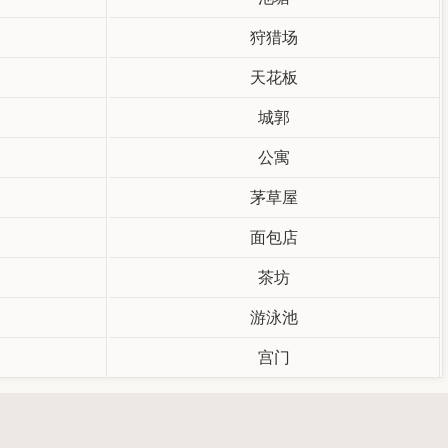
狩猎场
天花板
城郭
公寓
茅草屋
面包店
茶坊
游泳池
宫门