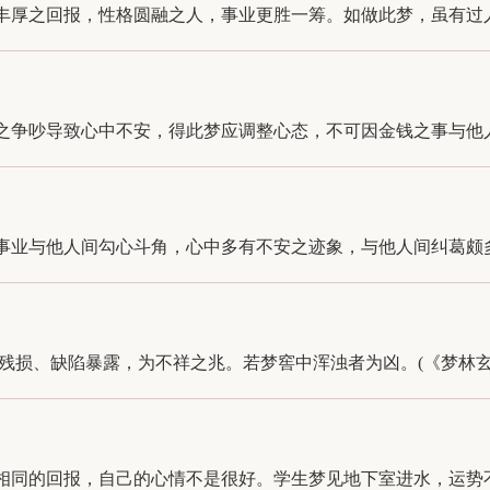
厚之回报，性格圆融之人，事业更胜一筹。如做此梦，虽有过人之
争吵导致心中不安，得此梦应调整心态，不可因金钱之事与他人大
业与他人间勾心斗角，心中多有不安之迹象，与他人间纠葛颇多，
损、缺陷暴露，为不祥之兆。若梦窖中浑浊者为凶。(《梦林玄解
同的回报，自己的心情不是很好。学生梦见地下室进水，运势不佳