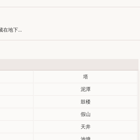
地下...
塔
泥潭
鼓楼
假山
天井
池塘