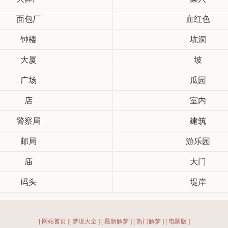
面包厂
血红色
钟楼
坑洞
大厦
坡
广场
瓜园
店
室内
警察局
建筑
邮局
游乐园
庙
大门
码头
堤岸
[ 网站首页 ]
[ 梦境大全 ]
[ 最新解梦 ]
[ 热门解梦 ]
[ 电脑版 ]