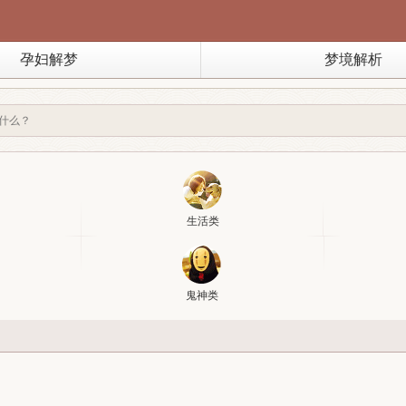
孕妇解梦
梦境解析
生活类
鬼神类