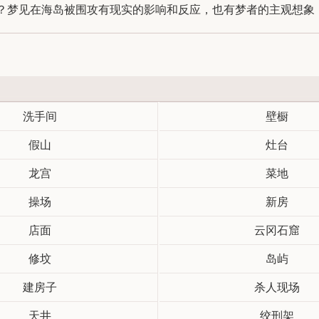
梦见在海岛被围攻有现实的影响和反应，也有梦者的主观想象，请
洗手间
壁橱
假山
灶台
龙宫
菜地
操场
新房
店面
云冈石窟
修坟
岛屿
建房子
杀人现场
天井
绞刑架