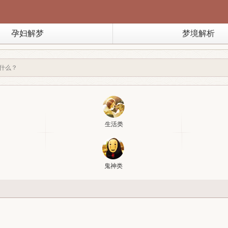
孕妇解梦
梦境解析
生活类
鬼神类