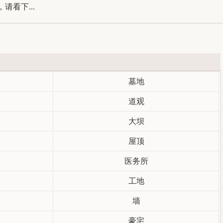
看下...
墓地
道观
大坝
屋顶
医务所
工地
墙
豪宅