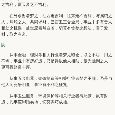
之吉利，夏天梦之不吉利。
在外求财者梦之，往西走吉利，往东走不吉利，与属
鸡
之
人，属
蛇
之人，共同求财，巳酉丑三合金局，事业中多有贵人
相助之机遇，处世应泰然自若，切莫有贪婪之想法，君子爱
财，取之有道。
从事金融，理财等相关行业者梦见粮仓，取之不尽，用之
不竭，事业中有所好运，乃是得以他人相助，眼光独到之人，
更可得财帛丰厚。
从事五金电器，钢铁制造等相关行业者梦之不顺，乃是与
他人间竞争明显，事业有不利之征兆。
从事卫生服务，环境保护等相关行业者得此梦，虽有财
运，凡事应脚踏实地，切莫弄巧成拙。