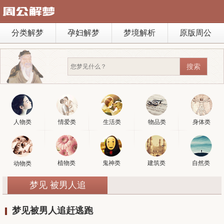
分类解梦
孕妇解梦
梦境解析
原版周公
人物类
情爱类
生活类
物品类
身体类
植物类
鬼神类
建筑类
自然类
动物类
梦见 被男人追
梦见被男人追赶逃跑