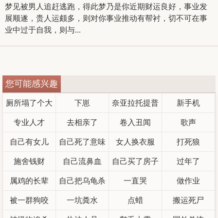
梦见被男人追赶逃跑，得此梦乃是你近期财运良好，事业发
展顺遂，贵人运颇多，则对你事业推动有帮衬，切不可在事
业中过于自我，则与...
您可能感兴趣
厕所塌了个大
下崽
奈亚拉托提普
新手机
专业人才
坑
去相亲了
卷入丑闻
歌声
自己有女儿
自己死了意味
女人换衣服
打死狼
施舍钱财
自己流鼻血
着什么
自己买了房子
过年了
属鸡的长辈
自己把乌龟杀
一直哭
做作业
被一群狗咬
一坑粪水
了
点蜡
搬运死尸