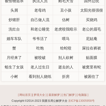
被怪物追杀
执法人员
鹅毛大雪
国外总统
头屑
老母鸡
丑小孩
太阳光很强很
炒猪肝
自己做人流
估树
买烧鸡
晒
洗灶台
和老公睡觉
老虎咬我暗示
老公的眉毛
婚车车队
爷爷活了
了什么
喂马
尼姑庵
蟹
吃饱
给蛇咬
屎拉在裤衩
月经来了
被咬破
别人砍树
贴面膜
蛆生了女孩
老人过生日
逝去的人
被窝里有蛇
小树
看到别人烧纸
折房
被困住了
[ 网站首页 ]
[ 梦境大全 ]
[ 最新解梦 ]
[ 热门解梦 ]
[ 电脑版 ]
Copyright ©2014-2023 我要乐周公解梦大全
京ICP备13005958号