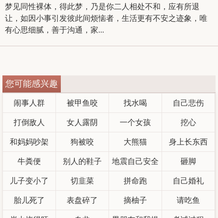
梦见同性裸体，得此梦，乃是你二人相处不和，应有所退
让，如因小事引发彼此间烦恼者，生活更有不安之迹象，唯
有心思细腻，善于沟通，家...
您可能感兴趣
闹事人群
被甲鱼咬
找水喝
自己悲伤
打倒敌人
女人露阴
一个女孩
挖心
和妈妈吵架
狗被咬
大熊猫
身上长东西
牛粪便
别人的鞋子
地震自己安全
砸脚
儿子变小了
切韭菜
拼命跑
自己婚礼
胎儿死了
表盘碎了
摘柚子
请吃鱼