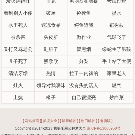
炭火烧得旺
血龙
男朋友和我提
考试过程
看到别人小便
破屋
捡死鱼
分手
提水
水里死人
速冻食品
鳄鱼追我
锯树枝
被杀害
头皮脏
做作业
气球飞了
又打又骂老公
鞋脏了
冒黑烟
绿蛇生了男孩
儿子死了
熊欣欣
分梨
手上粘了大便
清洁牙垢
热情
拉了一内裤的
家里老人
灶火
领导对我暧昧
没有头的活人
屎
燃气
土炕
椽子
自己很漂亮
炒白菜
[ 网站首页 ]
[ 梦境大全 ]
[ 最新解梦 ]
[ 热门解梦 ]
[ 电脑版 ]
Copyright ©2014-2023 我要乐周公解梦大全
京ICP备13005958号