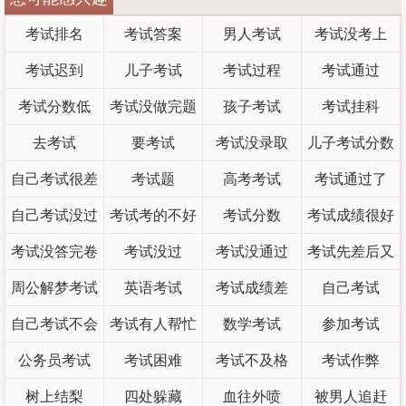
考试排名
考试答案
男人考试
考试没考上
考试迟到
儿子考试
考试过程
考试通过
考试分数低
考试没做完题
孩子考试
考试挂科
去考试
要考试
考试没录取
儿子考试分数
自己考试很差
考试题
高考考试
考试通过了
自己考试没过
考试考的不好
考试分数
考试成绩很好
考试没答完卷
考试没过
考试没通过
考试先差后又
周公解梦考试
子
英语考试
考试成绩差
自己考试
好
自己考试不会
不会做题
考试有人帮忙
数学考试
参加考试
公务员考试
考试困难
考试不及格
考试作弊
树上结梨
四处躲藏
血往外喷
被男人追赶