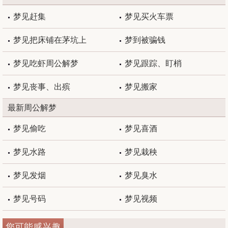
梦见赶集
梦见买火车票
梦见把床铺在茅坑上
梦到被骗钱
梦见吃虾周公解梦
梦见跟踪、盯梢
梦见丧事、出殡
梦见搬家
最新周公解梦
梦见偷吃
梦见喜酒
梦见水路
梦见栽秧
梦见发烟
梦见臭水
梦见号码
梦见视频
您可能感兴趣