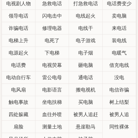
电视剧人物
急救电话
打急救电话
电话费变少
领导电话
闪电击中
电线起火
卖电脑
诈骗电话
修理电器
电线干
来电话
电梯上升
电死了
电子游戏
装电线
电源起火
下电梯
电子烟
电暖气
电话费
电视荧幕
砸电脑
借充电线
电动自行车
雷公电母
通电话
没电
电风扇
电影语言
搬电视机
电信诈骗
触电事故
坐电扶梯
买电脑
树上结梨
四处躲藏
血往外喷
被男人追赶
被男人追
扇脸
测量土地
悬崖勒马
同性裸体