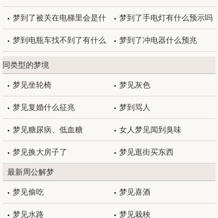
思
梦到了被关在电梯里会是什
梦到了手电灯有什么预示吗
么预兆
梦到电瓶车找不到了有什么
梦到了冲电器什么预兆
预示吗
同类型的梦境
梦见坐轮椅
梦见灰色
梦见复婚什么征兆
梦到骂人
梦见糖尿病、低血糖
女人梦见闻到臭味
梦见换大房子了
梦见逛街买东西
最新周公解梦
梦见偷吃
梦见喜酒
梦见水路
梦见栽秧