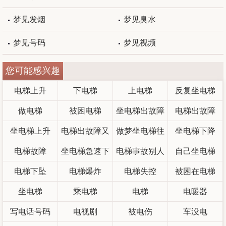
梦见发烟
梦见臭水
梦见号码
梦见视频
您可能感兴趣
电梯上升
下电梯
上电梯
反复坐电梯
做电梯
被困电梯
坐电梯出故障
电梯出故障
坐电梯上升
电梯出故障又
做梦坐电梯往
坐电梯下降
电梯故障
坐电梯急速下
脱险
电梯事故别人
下掉
自己坐电梯
电梯下坠
电梯爆炸
降
电梯失控
死了
被困在电梯
坐电梯
乘电梯
电梯
电暖器
写电话号码
电视剧
被电伤
车没电