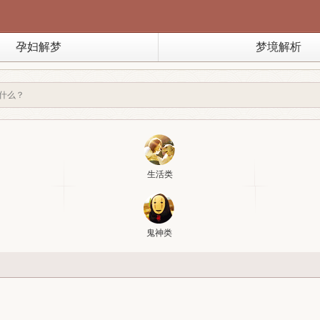
孕妇解梦
梦境解析
生活类
鬼神类