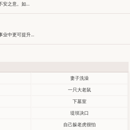
之意。如...
中更可提升...
妻子洗澡
一只大老鼠
下墓室
堤坝决口
自己躲老虎很怕