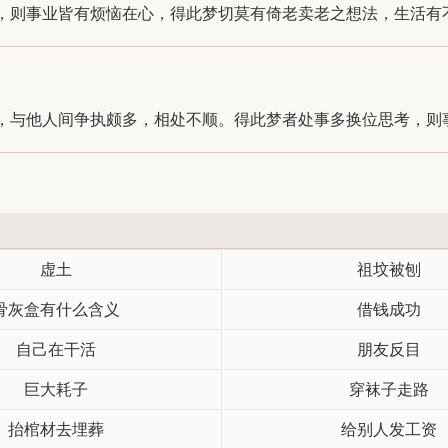
则事业皆有烦恼在心，得此梦切莫有倚老卖老之想法，生活有不安
与他人间争执颇多，相处不顺。得此梦者处事多换位思考，则事业
虚土
祖坟被刨
骨灰盒有什么含义
借钱成功
自己在干活
朋友反目
巨大耗子
穿袜子走路
抬棺材去埋葬
给别人发工资