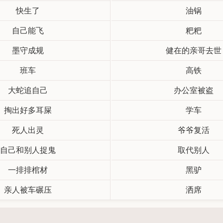
快生了
油锅
自己能飞
粑粑
墨守成规
健在的亲哥去世
班车
高铁
大蛇追自己
办公室被盗
掏出好多耳屎
学车
死人出灵
爷爷复活
自己和别人捉鬼
取代别人
一排排棺材
黑驴
亲人被车碾压
洒席