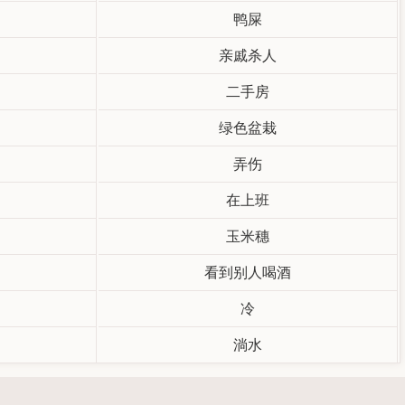
鸭屎
亲戚杀人
二手房
绿色盆栽
弄伤
在上班
玉米穗
看到别人喝酒
冷
淌水