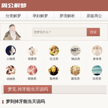
分类解梦
孕妇解梦
梦境解析
原版周公
人物类
情爱类
生活类
物品类
身体类
植物类
鬼神类
建筑类
自然类
动物类
梦见 掉牙能当天说吗
梦到掉牙能当天说吗