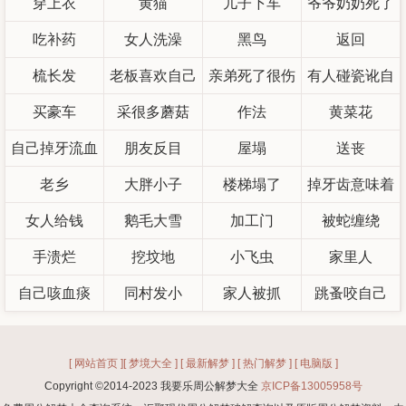
穿上衣
黄猫
儿子下车
爷爷奶奶死了
吃补药
女人洗澡
黑鸟
返回
梳长发
老板喜欢自己
亲弟死了很伤
有人碰瓷讹自
买豪车
采很多蘑菇
作法
心
黄菜花
己
自己掉牙流血
朋友反目
屋塌
送丧
老乡
大胖小子
楼梯塌了
掉牙齿意味着
女人给钱
鹅毛大雪
加工门
被蛇缠绕
什么
手溃烂
挖坟地
小飞虫
家里人
自己咳血痰
同村发小
家人被抓
跳蚤咬自己
[ 网站首页 ]
[ 梦境大全 ]
[ 最新解梦 ]
[ 热门解梦 ]
[ 电脑版 ]
Copyright ©2014-2023 我要乐周公解梦大全
京ICP备13005958号