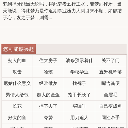
梦到掉牙能当天说吗，得此梦者五行主水，若梦到掉牙，当
天能说，得此梦乃是你近期事业压力大则引来不顺，如郁结
于心，发之于梦，则需...
您可能感兴趣
别人的血
住大房子
油条预示着什
关不了门
攻击
哈蟆
学校毕业
么
直升机坠落
尼姑什么意义
经常做梦
找裤子
嘴含粪便
男情人给钱
超大的金鱼
指甲长长了
画眉毛
长花
摔下去了
买咖啡
自己变成鱼
好大的鱼
夸赞
用刀追人
同性牵手