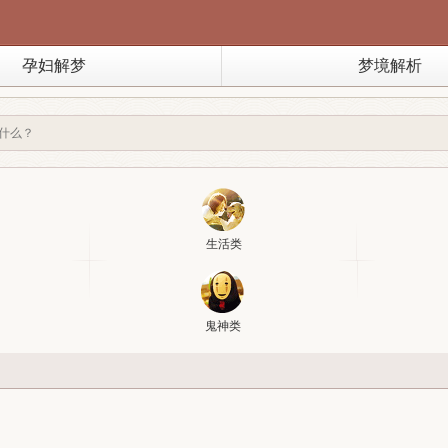
孕妇解梦
梦境解析
生活类
鬼神类