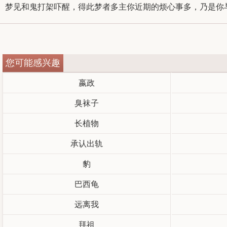
梦见和鬼打架吓醒，得此梦者多主你近期的烦心事多，乃是你与
您可能感兴趣
嬴政
臭袜子
长植物
承认出轨
豹
巴西龟
远离我
拜祖