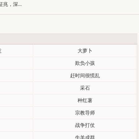
，深...
意
大萝卜
欺负小孩
赶时间很慌乱
采石
种红薯
宗教导师
战争打仗
牛羊成群