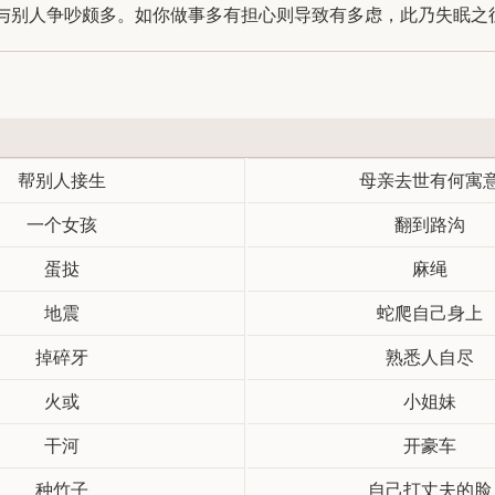
别人争吵颇多。如你做事多有担心则导致有多虑，此乃失眠之征兆
帮别人接生
母亲去世有何寓
一个女孩
翻到路沟
蛋挞
麻绳
地震
蛇爬自己身上
掉碎牙
熟悉人自尽
火或
小姐妹
干河
开豪车
种竹子
自己打丈夫的脸