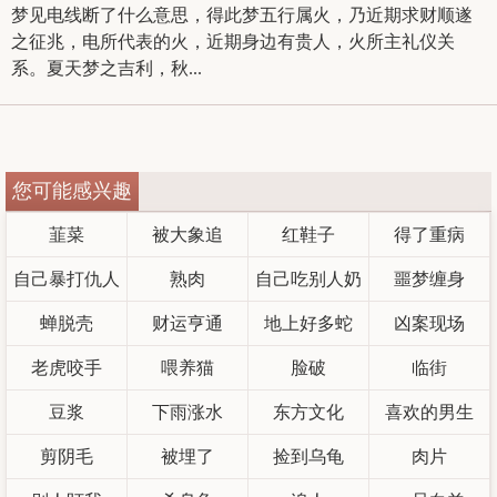
梦见电线断了什么意思，得此梦五行属火，乃近期求财顺遂
之征兆，电所代表的火，近期身边有贵人，火所主礼仪关
系。夏天梦之吉利，秋...
您可能感兴趣
韮菜
被大象追
红鞋子
得了重病
自己暴打仇人
熟肉
自己吃别人奶
噩梦缠身
蝉脱壳
财运亨通
地上好多蛇
凶案现场
老虎咬手
喂养猫
脸破
临街
豆浆
下雨涨水
东方文化
喜欢的男生
剪阴毛
被埋了
捡到乌龟
肉片