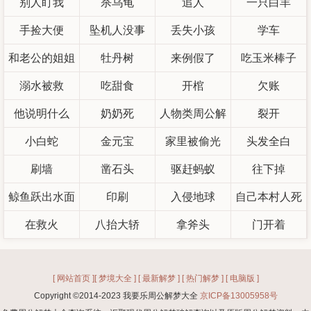
别人盯我
杀乌龟
追人
一只白羊
手捡大便
坠机人没事
丢失小孩
学车
和老公的姐姐
牡丹树
来例假了
吃玉米棒子
溺水被救
吵架
吃甜食
开棺
欠账
他说明什么
奶奶死
人物类周公解
裂开
小白蛇
金元宝
家里被偷光
梦
头发全白
刷墙
凿石头
驱赶蚂蚁
往下掉
鲸鱼跃出水面
印刷
入侵地球
自己本村人死
在救火
八抬大轿
拿斧头
门开着
[ 网站首页 ]
[ 梦境大全 ]
[ 最新解梦 ]
[ 热门解梦 ]
[ 电脑版 ]
Copyright ©2014-2023 我要乐周公解梦大全
京ICP备13005958号