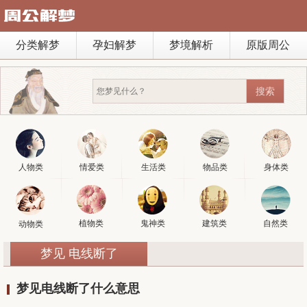
分类解梦
孕妇解梦
梦境解析
原版周公
人物类
情爱类
生活类
物品类
身体类
植物类
鬼神类
建筑类
自然类
动物类
梦见 电线断了
梦见电线断了什么意思