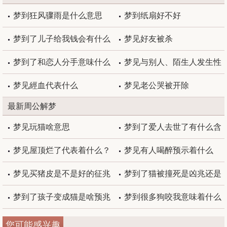
梦到狂风骤雨是什么意思
梦到纸扇好不好
梦到了儿子给我钱会有什么
梦见好友被杀
预兆
梦到了和恋人分手意味什么
梦见与别人、陌生人发生性
关系
梦见經血代表什么
梦见老公哭被开除
最新周公解梦
梦见玩猫啥意思
梦到了爱人去世了有什么含
义
梦见屋顶烂了代表着什么？
梦见有人喝醉预示着什么
梦见买猪皮是不是好的征兆
梦到了猫被撞死是凶兆还是
呢
吉兆
梦到了孩子变成猫是啥预兆
梦到很多狗咬我意味着什么
您可能感兴趣