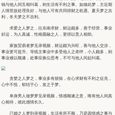
钱
与他人间互相纠葛，则生活有不利之事。如做此梦，主近期
人情世故处理良好，与他人可有共同得财之机遇。夏天梦之吉
利，冬天梦之不吉利。
求爱之人梦之，往东南求财，财运颇多，善于经营，事业
好运，为人真诚，性格圆融之人，更得以贵人相助。
家族贸易者梦见录视频，财运颇为兴旺，善与他人交涉，
事业更可提升。等线主事业中多受他人之牵绊，小人颇多，则
事业难以顺遂，处事应换位思考，不可与他人间起纠葛。
贪婪之人梦之，事业多有烦恼，在心求财有不利之征兆，
心中不悦，郁结于心，发之于梦。
单身男人做梦梦见录视频，情感顺遂之意，唯有他人间真
心相待，彼此感情长久。
已婚之人梦到录视频，生活有所不顺，乃是因情感之事与