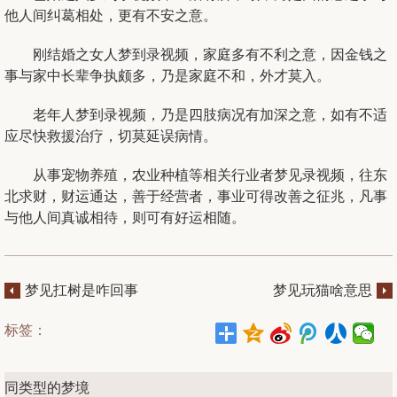
他人间纠葛相处，更有不安之意。
刚
结婚
之
女人
梦到录视频，家庭多有不利之意，因金钱之
事与家中长辈争执颇多，乃是家庭不和，外才莫入。
老年人梦到录视频，乃是四肢病况有加深之意，如有不适
应尽快救援治疗，切莫延误病情。
从事宠物养殖，农业种植等相关行业者梦见录视频，往东
北求财，财运通达，善于经营者，事业可得改善之征兆，凡事
与他人间真诚相待，则可有好运相随。
梦见扛树是咋回事
梦见玩猫啥意思
标签：
同类型的梦境