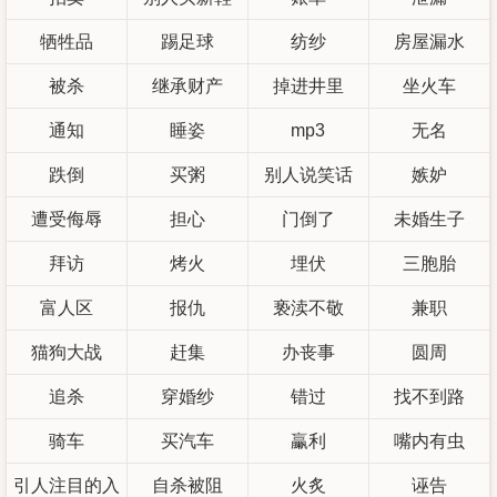
牺牲品
踢足球
纺纱
房屋漏水
被杀
继承财产
掉进井里
坐火车
通知
睡姿
mp3
无名
跌倒
买粥
别人说笑话
嫉妒
遭受侮辱
担心
门倒了
未婚生子
拜访
烤火
埋伏
三胞胎
富人区
报仇
亵渎不敬
兼职
猫狗大战
赶集
办丧事
圆周
追杀
穿婚纱
错过
找不到路
骑车
买汽车
臝利
嘴内有虫
引人注目的入
自杀被阻
火炙
诬告