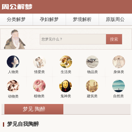
分类解梦
孕妇解梦
梦境解析
原版周公
人物类
情爱类
生活类
物品类
身体类
植物类
鬼神类
建筑类
自然类
动物类
梦见 陶醉
梦见自我陶醉