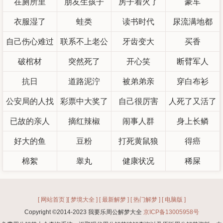
在厕所里
朋友生孩子
房子着火了
豪车
衣服湿了
蛙类
读书时代
尿流满地都
自己伤心难过
联系不上老公
牙齿变大
买香
破棺材
突然死了
了
开心笑
断臂军人
抗日
道路泥泞
被弟弟亲
穿白布衫
公安局的人找
彩票中大奖了
自己很厉害
人死了又活了
已故的亲人
我
摘红辣椒
闹事人群
身上长鳞
好大的鱼
豆粉
打死黄鼠狼
得癌
棉絮
睾丸
健康状况
稀屎
[ 网站首页 ]
[ 梦境大全 ]
[ 最新解梦 ]
[ 热门解梦 ]
[ 电脑版 ]
Copyright ©2014-2023 我要乐周公解梦大全
京ICP备13005958号