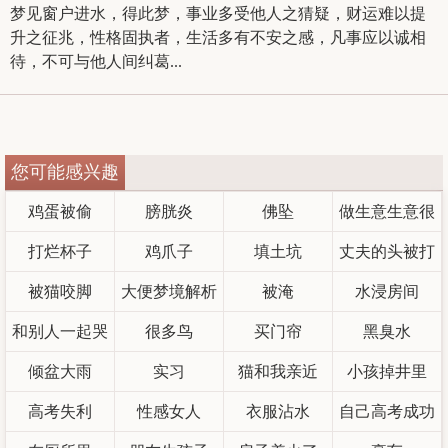
梦见窗户进水，得此梦，事业多受他人之猜疑，财运难以提
升之征兆，性格固执者，生活多有不安之感，凡事应以诚相
待，不可与他人间纠葛...
您可能感兴趣
鸡蛋被偷
膀胱炎
佛坠
做生意生意很
打烂杯子
鸡爪子
填土坑
丈夫的头被打
好
被猫咬脚
大便梦境解析
被淹
水浸房间
流血
和别人一起哭
很多鸟
买门帘
黑臭水
倾盆大雨
丧
实习
猫和我亲近
小孩掉井里
高考失利
性感女人
衣服沾水
自己高考成功