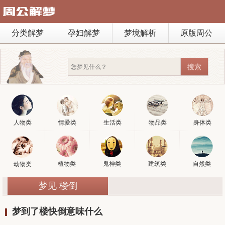
分类解梦
孕妇解梦
梦境解析
原版周公
人物类
情爱类
生活类
物品类
身体类
植物类
鬼神类
建筑类
自然类
动物类
梦见 楼倒
梦到了楼快倒意味什么