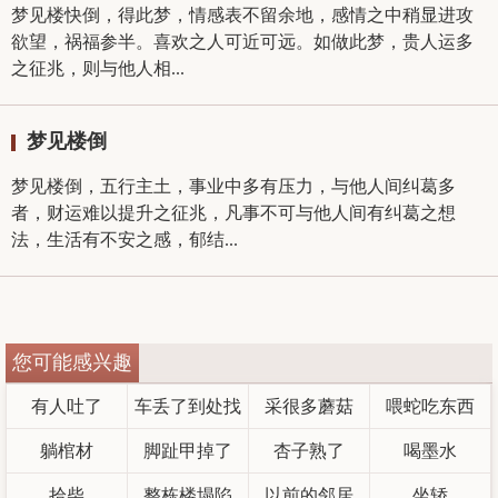
梦见楼快倒，得此梦，情感表不留余地，感情之中稍显进攻
欲望，祸福参半。喜欢之人可近可远。如做此梦，贵人运多
之征兆，则与他人相...
梦见楼倒
梦见楼倒，五行主土，事业中多有压力，与他人间纠葛多
者，财运难以提升之征兆，凡事不可与他人间有纠葛之想
法，生活有不安之感，郁结...
您可能感兴趣
有人吐了
车丢了到处找
采很多蘑菇
喂蛇吃东西
躺棺材
脚趾甲掉了
杏子熟了
喝墨水
拾柴
整栋楼塌陷
以前的邻居
坐轿