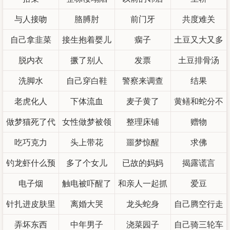
与人接吻
胳膊肘
前门牙
共度难关
自己拿韭菜
接生抱着婴儿
瘸子
土豆又大又多
脱内衣
撅了别人
发票
土豆排骨汤
洗脚水
自己穿白鞋
警察来调查
结果
老虎化人
下体流血
麦子黄了
黄鳝和蛇分不
做梦猫死了代
女性做梦被领
整理床铺
赠物
清
吃巧克力
表什么
头上带花
导辞退
噩梦惊醒
求佛
钓龙虾什么预
多了个女儿
已故的妈妈
揭露谎言
电子烟
兆
触电被吓醒了
和亲人一起抓
爱豆
针扎进皮肤里
离婚大哭
龙头蛇身
蛇
自己腾空行走
弄坏东西
中年男子
浇菜园子
自己骑三轮车