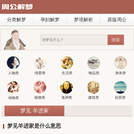
分类解梦
孕妇解梦
梦境解析
原版周公
人物类
情爱类
生活类
物品类
身体类
植物类
鬼神类
建筑类
自然类
动物类
梦见 羊进家
梦见羊进家是什么意思