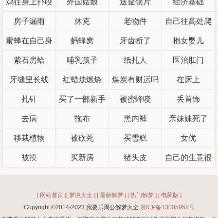
鸡往身上扑咬
外国姑娘
送金锁片
经济基础
房子漏雨
我
休克
老物件
自己往高处爬
蜜蜂在自己身
蚂蜂窝
牙齿断了
抱女婴儿
紫石房蛤
上
哺乳孩子
纸扎人
医治肛门
牙缝里长线
红蜡烛燃烧
煤炭有财运吗
在床上
扎针
买了一部新手
被蜜蜂咬
丢首饰
去病
拖布
机
黑内裤
亲妹妹死了
移栽植物
被砍死
买雪糕
女优
被摸
买新房
猪头皮
自己的生意很
好
[ 网站首页 ]
[ 梦境大全 ]
[ 最新解梦 ]
[ 热门解梦 ]
[ 电脑版 ]
Copyright ©2014-2023 我要乐周公解梦大全
京ICP备13005958号