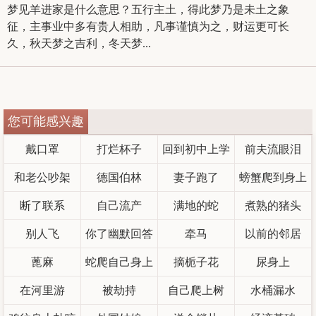
梦见羊进家是什么意思？五行主土，得此梦乃是未土之象
征，主事业中多有贵人相助，凡事谨慎为之，财运更可长
久，秋天梦之吉利，冬天梦...
您可能感兴趣
戴口罩
打烂杯子
回到初中上学
前夫流眼泪
和老公吵架
德国伯林
妻子跑了
螃蟹爬到身上
断了联系
自己流产
满地的蛇
煮熟的猪头
别人飞
你了幽默回答
牵马
以前的邻居
蓖麻
蛇爬自己身上
摘栀子花
尿身上
在河里游
被劫持
自己爬上树
水桶漏水