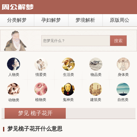
分类解梦
孕妇解梦
梦境解析
原版周公
人物类
情爱类
生活类
物品类
身体类
植物类
鬼神类
建筑类
自然类
动物类
梦见 桅子花开
梦见桅子花开什么意思