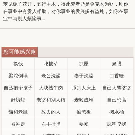
梦见栀子花开，五行主木，得此梦者乃是金克木为财，则你
在事业中有贵人相助，对你事业的发展多有益处，如你在事
业中与别人烦恼事...
您可能感兴趣
换钱
吃披萨
抓屎
泉眼
梁坨倒塌
老公洗澡
妻子洗澡
口香糖
自己抱个孩子
大块熟牛肉
睡别人床上
自己大骂婆婆
赶蝙蝠
老婆和别人结
麦粒成堆
自己恐高
猫和老鼠
故去的人
婚
擦黑板
搬水桶
被冲走
右手拇指
要帐
疯狗咬我