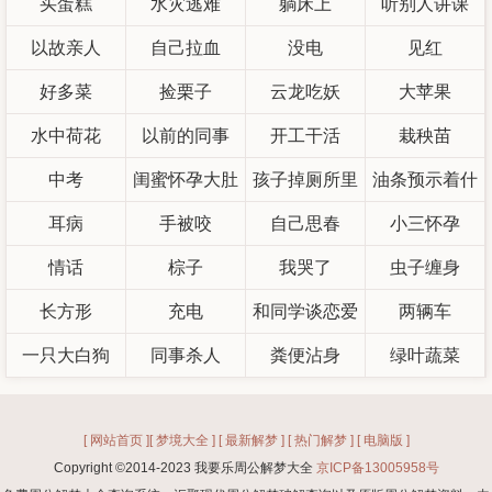
买蛋糕
水灾逃难
躺床上
听别人讲课
以故亲人
自己拉血
没电
见红
好多菜
捡栗子
云龙吃妖
大苹果
水中荷花
以前的同事
开工干活
栽秧苗
中考
闺蜜怀孕大肚
孩子掉厕所里
油条预示着什
耳病
手被咬
子
自己思春
了
小三怀孕
么
情话
棕子
我哭了
虫子缠身
长方形
充电
和同学谈恋爱
两辆车
一只大白狗
同事杀人
粪便沾身
绿叶蔬菜
[ 网站首页 ]
[ 梦境大全 ]
[ 最新解梦 ]
[ 热门解梦 ]
[ 电脑版 ]
Copyright ©2014-2023 我要乐周公解梦大全
京ICP备13005958号