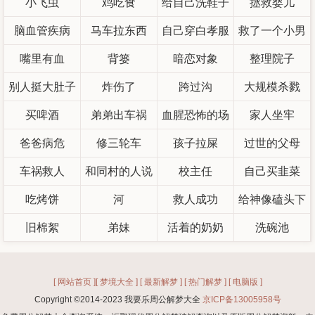
小飞虫
鸡吃食
给自己洗鞋子
拯救婴儿
脑血管疾病
马车拉东西
自己穿白孝服
救了一个小男
嘴里有血
背篓
暗恋对象
整理院子
孩
别人挺大肚子
炸伤了
跨过沟
大规模杀戮
买啤酒
弟弟出车祸
血腥恐怖的场
家人坐牢
爸爸病危
修三轮车
孩子拉屎
景
过世的父母
车祸救人
和同村的人说
校主任
自己买韭菜
吃烤饼
话
河
救人成功
给神像磕头下
旧棉絮
弟妹
活着的奶奶
洗碗池
跪
[ 网站首页 ]
[ 梦境大全 ]
[ 最新解梦 ]
[ 热门解梦 ]
[ 电脑版 ]
Copyright ©2014-2023 我要乐周公解梦大全
京ICP备13005958号