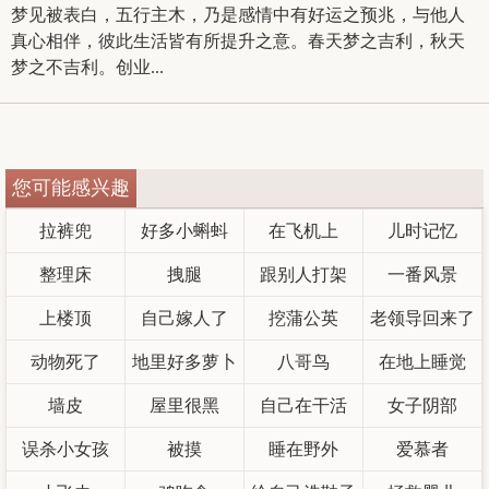
梦见被表白，五行主木，乃是感情中有好运之预兆，与他人
真心相伴，彼此生活皆有所提升之意。春天梦之吉利，秋天
梦之不吉利。创业...
您可能感兴趣
拉裤兜
好多小蝌蚪
在飞机上
儿时记忆
整理床
拽腿
跟别人打架
一番风景
上楼顶
自己嫁人了
挖蒲公英
老领导回来了
动物死了
地里好多萝卜
八哥鸟
在地上睡觉
墙皮
屋里很黑
自己在干活
女子阴部
误杀小女孩
被摸
睡在野外
爱慕者