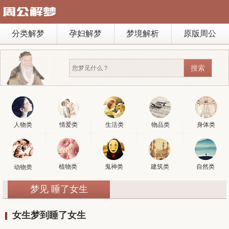
分类解梦
孕妇解梦
梦境解析
原版周公
人物类
情爱类
生活类
物品类
身体类
植物类
鬼神类
建筑类
自然类
动物类
梦见 睡了女生
女生梦到睡了女生