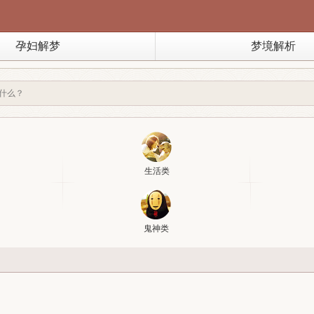
孕妇解梦
梦境解析
生活类
鬼神类