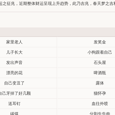
之征兆，近期整体财运呈现上升趋势，此乃吉兆，春天梦之吉利，
家里老人
发奖金
儿子长大
小狗跟着自己
发出声音
石头屋
漂亮的花
啤酒瓶
自己变丑了
露体
自己牙掉了好几颗
猫怀孕
送耳钉
血往外喷
碳煤
分割生牛肉