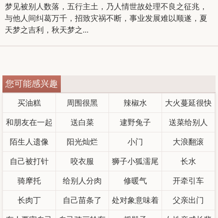
梦见被别人数落，五行主土，乃人情世故处理不良之征兆，
与他人间纠葛万千，招致灾祸不断，事业发展难以顺遂，夏
天梦之吉利，秋天梦之...
您可能感兴趣
买油糕
周围很黑
辣椒水
大火蔓延很快
和朋友在一起
送白菜
逮野兔子
送菜给别人
陌生人遗像
阳光灿烂
小门
大浪翻滚
自己被打针
咬衣服
狮子小狐濡尾
长水
骑摩托
给别人分肉
修暖气
开牵引车
长肉丁
自己苗条了
处对象意味着
父亲出门